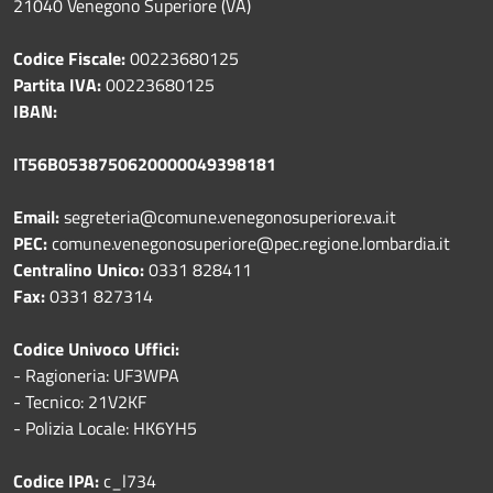
21040 Venegono Superiore (VA)
Codice Fiscale:
00223680125
Partita IVA:
00223680125
IBAN:
IT56B0538750620000049398181
Email:
segreteria@comune.venegonosuperiore.va.it
PEC:
comune.venegonosuperiore@pec.regione.lombardia.it
Centralino Unico:
0331 828411
Fax:
0331 827314
Codice Univoco Uffici:
- Ragioneria: UF3WPA
- Tecnico: 21V2KF
- Polizia Locale: HK6YH5
Codice IPA:
c_l734