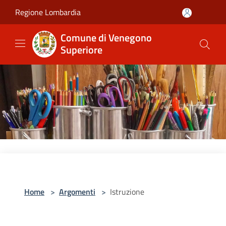
Salta al contenuto principale
Regione Lombardia
Comune di Venegono
Superiore
Home
>
Argomenti
>
Istruzione