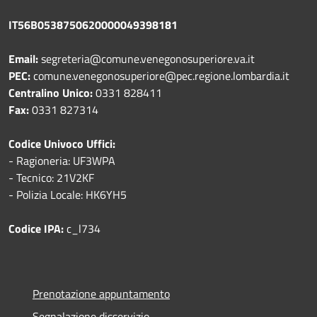
IT56B0538750620000049398181
Email:
segreteria@comune.venegonosuperiore.va.it
PEC:
comune.venegonosuperiore@pec.regione.lombardia.it
Centralino Unico:
0331 828411
Fax:
0331 827314
Codice Univoco Uffici:
- Ragioneria: UF3WPA
- Tecnico: 21V2KF
- Polizia Locale: HK6YH5
Codice IPA:
c_l734
Prenotazione appuntamento
Segnalazione disservizio