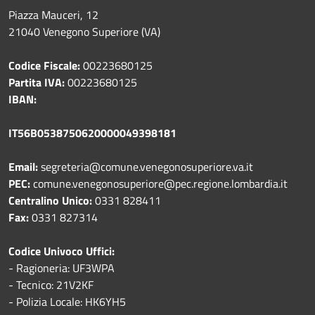
Piazza Mauceri, 12
21040 Venegono Superiore (VA)
Codice Fiscale:
00223680125
Partita IVA:
00223680125
IBAN:
IT56B0538750620000049398181
Email:
segreteria@comune.venegonosuperiore.va.it
PEC:
comune.venegonosuperiore@pec.regione.lombardia.it
Centralino Unico:
0331 828411
Fax:
0331 827314
Codice Univoco Uffici:
- Ragioneria: UF3WPA
- Tecnico: 21V2KF
- Polizia Locale: HK6YH5