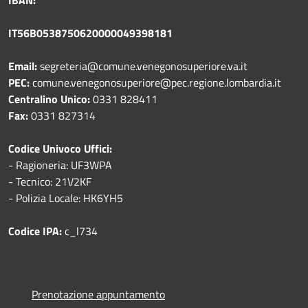
IT56B0538750620000049398181
Email:
segreteria@comune.venegonosuperiore.va.it
PEC:
comune.venegonosuperiore@pec.regione.lombardia.it
Centralino Unico:
0331 828411
Fax:
0331 827314
Codice Univoco Uffici:
- Ragioneria: UF3WPA
- Tecnico: 21V2KF
- Polizia Locale: HK6YH5
Codice IPA:
c_l734
Prenotazione appuntamento