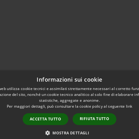
Informazioni sui cookie
web utilizza cookie tecnici e assimilati strettamente necessari al corretto fu
azione del sito, nonché un cookie tecnico analitico al solo fine di elaborare i
statistiche, aggregate e anonime.
Per maggiori dettagli, può consultare la cookie policy al seguente
link
RIFIUTA TUTTO
ACCETTA TUTTO
l sito
Copyright © 2026 • Comune di
Intranet
MOSTRA DETTAGLI