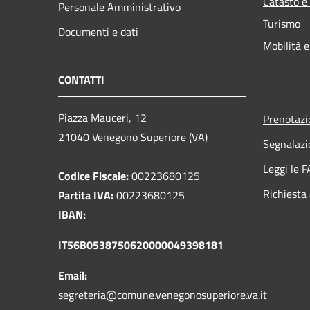
Catasto e
Personale Amministrativo
Turismo
Documenti e dati
Mobilità e
CONTATTI
Piazza Mauceri, 12
Prenotaz
21040 Venegono Superiore (VA)
Segnalazi
Leggi le 
Codice Fiscale:
00223680125
Richiesta
Partita IVA:
00223680125
IBAN:
IT56B0538750620000049398181
Email:
segreteria@comune.venegonosuperiore.va.it