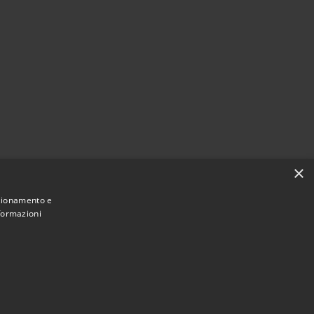
×
nzionamento e
nformazioni
Municipium
Accesso
 Venegono Superiore • Powered by
•
redazione