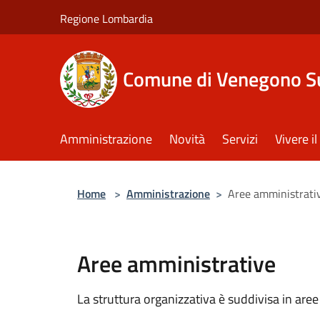
Salta al contenuto principale
Regione Lombardia
Comune di Venegono S
Amministrazione
Novità
Servizi
Vivere 
Home
>
Amministrazione
>
Aree amministrati
Aree amministrative
La struttura organizzativa è suddivisa in aree