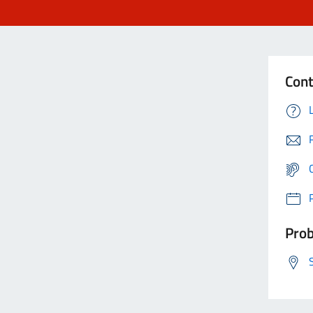
Cont
Prob