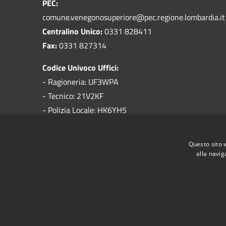
PEC:
comune.venegonosuperiore@pec.regione.lombardia.it
Centralino Unico:
0331 828411
Fax:
0331 827314
Codice Univoco Uffici:
- Ragioneria: UF3WPA
- Tecnico: 21V2KF
- Polizia Locale: HK6YH5
Codice IPA:
c_l734
Questo sito 
alla navig
RSS
Accessibilità
Privacy
Cookie
Mappa de