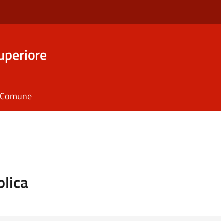
uperiore
il Comune
blica