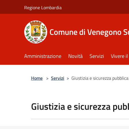
Salta al contenuto principale
Regione Lombardia
Comune di Venegono S
Amministrazione
Novità
Servizi
Vivere 
Home
>
Servizi
>
Giustizia e sicurezza pubblica
Giustizia e sicurezza pub