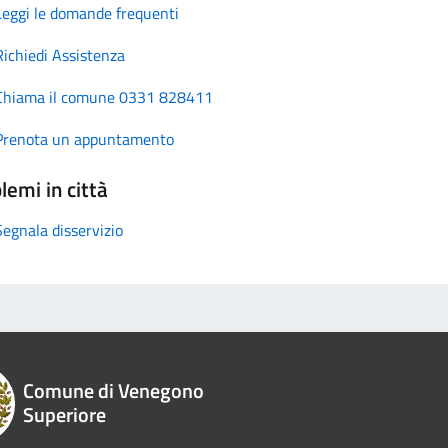
Leggi le domande frequenti
Richiedi Assistenza
Chiama il comune 0331 828411
Prenota un appuntamento
lemi in città
Segnala disservizio
Comune di Venegono
Superiore