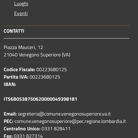
Luoghi
Eventi
CONTATTI
Piazza Mauceri, 12
21040 Venegono Superiore (VA)
Codice Fiscale:
00223680125
Partita IVA:
00223680125
IBAN:
IT56B0538750620000049398181
Email:
segreteria@comune.venegonosuperiore.va.it
PEC:
comune.venegonosuperiore@pec.regione.lombardia.it
Centralino Unico:
0331 828411
Fax:
0331 827314