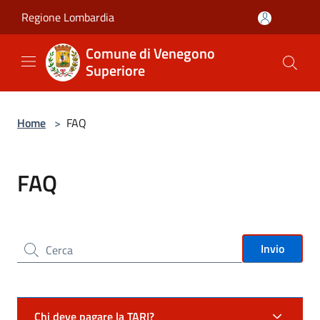
Salta al contenuto principale
Regione Lombardia
Comune di Venegono
Superiore
Home
>
FAQ
FAQ
Cerca nel sito
Invio
Chi deve pagare la TARI?