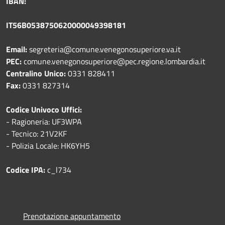
IBAN:
IT56B0538750620000049398181
Email:
segreteria@comune.venegonosuperiore.va.it
PEC:
comune.venegonosuperiore@pec.regione.lombardia.it
Centralino Unico:
0331 828411
Fax:
0331 827314
Codice Univoco Uffici:
- Ragioneria: UF3WPA
- Tecnico: 21V2KF
- Polizia Locale: HK6YH5
Codice IPA:
c_l734
Prenotazione appuntamento