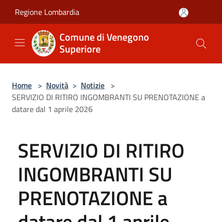
Salta al contenuto principale
Regione Lombardia
Comune di Venegono
Superiore
Home
>
Novità
>
Notizie
>
SERVIZIO DI RITIRO INGOMBRANTI SU PRENOTAZIONE a
datare dal 1 aprile 2026
SERVIZIO DI RITIRO
INGOMBRANTI SU
PRENOTAZIONE a
datare dal 1 aprile