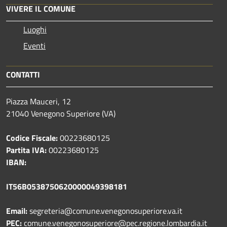
VIVERE IL COMUNE
Luoghi
Eventi
CONTATTI
Piazza Mauceri, 12
21040 Venegono Superiore (VA)
Codice Fiscale:
00223680125
Partita IVA:
00223680125
IBAN:
IT56B0538750620000049398181
Email:
segreteria@comune.venegonosuperiore.va.it
PEC:
comune.venegonosuperiore@pec.regione.lombardia.it