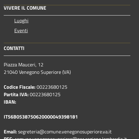
VIVERE IL COMUNE
Luoghi
Eventi
CONTATTI
Piazza Mauceri, 12
21040 Venegono Superiore (VA)
Codice Fiscale:
00223680125
Partita IVA:
00223680125
IBAN:
IT56B0538750620000049398181
Email:
segreteria@comune.venegonosuperiore.va.it
PEC:
comune.venegonosuperiore@pec.regione.lombardia.it