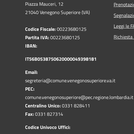
Piazza Mauceri, 12
Prenotaz
21040 Venegono Superiore (VA)
Segnalazi
Leggi le 
Codice Fiscale:
00223680125
Richiesta
Partita IVA:
00223680125
IBAN:
IT56B0538750620000049398181
Email:
segreteria@comune.venegonosuperiore.va.it
PEC:
comune.venegonosuperiore@pec.regione.lombardia.it
Centralino Unico:
0331 828411
Fax:
0331 827314
Codice Univoco Uffici: