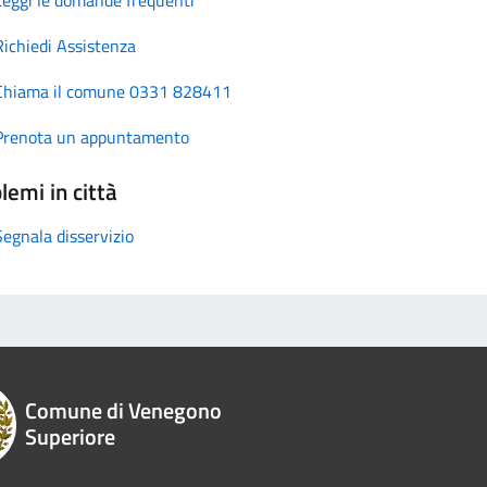
Richiedi Assistenza
Chiama il comune 0331 828411
Prenota un appuntamento
lemi in città
Segnala disservizio
Comune di Venegono
Superiore