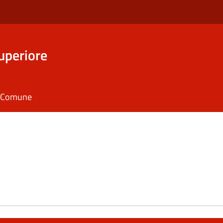
uperiore
il Comune