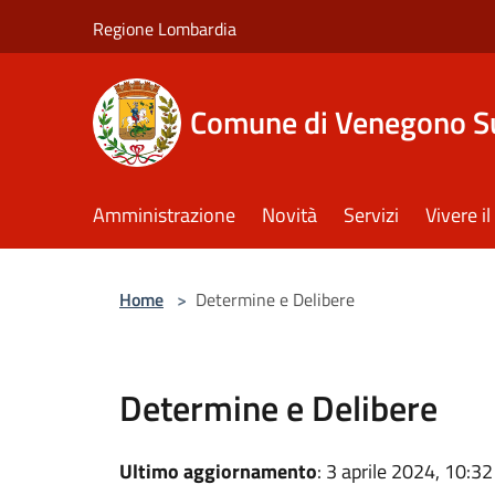
Salta al contenuto principale
Regione Lombardia
Comune di Venegono S
Amministrazione
Novità
Servizi
Vivere 
Home
>
Determine e Delibere
Determine e Delibere
Ultimo aggiornamento
: 3 aprile 2024, 10:32