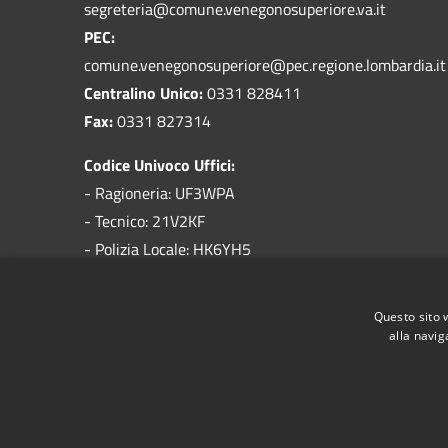
segreteria@comune.venegonosuperiore.va.it
PEC:
comune.venegonosuperiore@pec.regione.lombardia.it
Centralino Unico:
0331 828411
Fax:
0331 827314
Codice Univoco Uffici:
- Ragioneria: UF3WPA
- Tecnico: 21V2KF
- Polizia Locale: HK6YH5
Codice IPA:
c_l734
Questo sito 
alla navig
RSS
Accessibilità
Privacy
Cookie
Mappa de