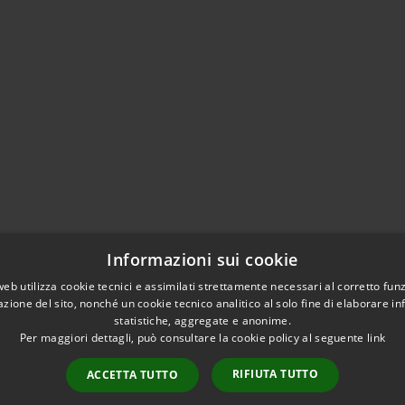
Informazioni sui cookie
web utilizza cookie tecnici e assimilati strettamente necessari al corretto fu
azione del sito, nonché un cookie tecnico analitico al solo fine di elaborare i
statistiche, aggregate e anonime.
Per maggiori dettagli, può consultare la cookie policy al seguente
link
RIFIUTA TUTTO
ACCETTA TUTTO
l sito
Copyright © 2026 • Comune di
Intranet