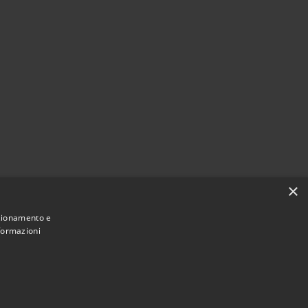
×
nzionamento e
nformazioni
Municipium
Accesso
 Venegono Superiore • Powered by
•