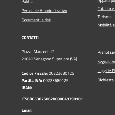
Appalti pu
Politici
Catasto e
Personale Amministrativo
Turismo
Documenti e dati
Mobilità e
CONTATTI
Piazza Mauceri, 12
Prenotaz
21040 Venegono Superiore (VA)
Segnalazi
Leggi le 
Codice Fiscale:
00223680125
Richiesta
Partita IVA:
00223680125
IBAN:
IT56B0538750620000049398181
Email: