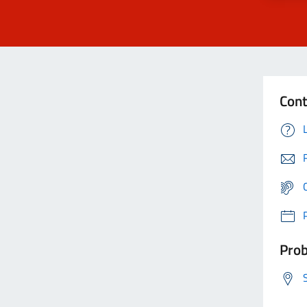
Cont
Prob