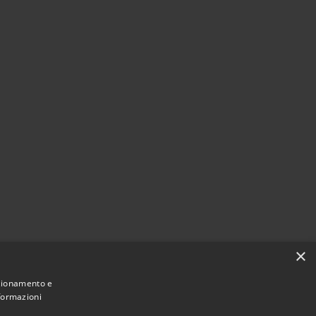
×
nzionamento e
nformazioni