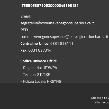
IT56B0538750620000049398181
Email:
segreteria@comune.venegonosuperiore.va.it
PEC:
comune.venegonosuperiore@pec.regione.lombardia.it
Centralino Unico:
0331 828411
Fax:
0331 827314
Codice Univoco Uffici:
- Ragioneria: UF3WPA
- Tecnico: 21V2KF
- Polizia Locale: HK6YH5
Codice IPA:
c_l734
Questo sito 
alla navig