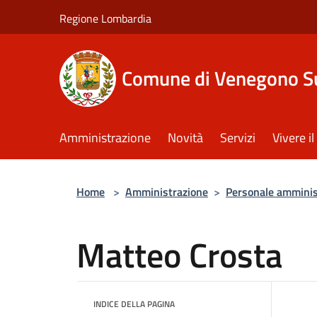
Salta al contenuto principale
Regione Lombardia
Comune di Venegono S
Amministrazione
Novità
Servizi
Vivere 
Home
>
Amministrazione
>
Personale amminis
Matteo Crosta
INDICE DELLA PAGINA