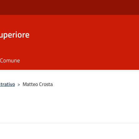
uperiore
il Comune
trativo
>
Matteo Crosta