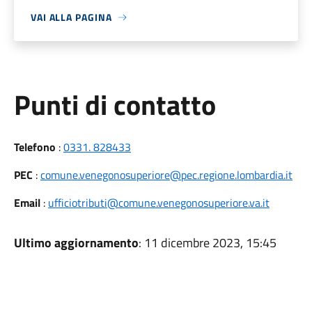
VAI ALLA PAGINA
Punti di contatto
Telefono
:
0331. 828433
PEC
:
comune.venegonosuperiore@pec.regione.lombardia.it
Email
:
ufficiotributi@comune.venegonosuperiore.va.it
Ultimo aggiornamento
: 11 dicembre 2023, 15:45