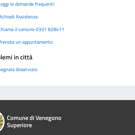
Leggi le domande frequenti
Richiedi Assistenza
Chiama il comune 0331 828411
Prenota un appuntamento
lemi in città
Segnala disservizio
Comune di Venegono
Superiore