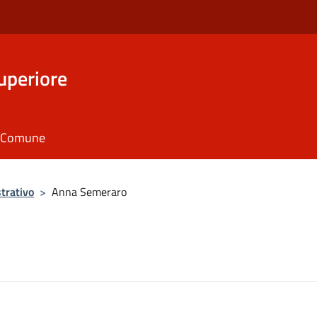
uperiore
il Comune
trativo
>
Anna Semeraro