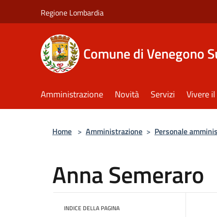
Salta al contenuto principale
Regione Lombardia
Comune di Venegono S
Amministrazione
Novità
Servizi
Vivere 
Home
>
Amministrazione
>
Personale amminis
Anna Semeraro
INDICE DELLA PAGINA