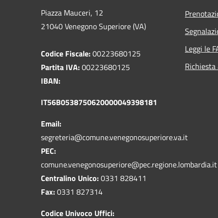
Piazza Mauceri, 12
Prenotaz
21040 Venegono Superiore (VA)
Segnalazi
Leggi le 
Codice Fiscale:
00223680125
Richiesta
Partita IVA:
00223680125
IBAN:
IT56B0538750620000049398181
Email:
segreteria@comune.venegonosuperiore.va.it
PEC:
comune.venegonosuperiore@pec.regione.lombardia.it
Centralino Unico:
0331 828411
Fax:
0331 827314
Codice Univoco Uffici: