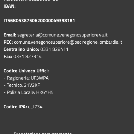
IBAN:
IT56B0538750620000049398181
Email:
segreteria@comune.venegonosuperiore.va.it
PEC:
comune.venegonosuperiore@pec.regione.lombardia.it
Centralino Unico:
0331 828411
Fax:
0331 827314
Codice Univoco Uffici:
- Ragioneria: UF3WPA
- Tecnico: 21V2KF
- Polizia Locale: HK6YH5
Codice IPA:
c_l734
Prenotazione appuntamento