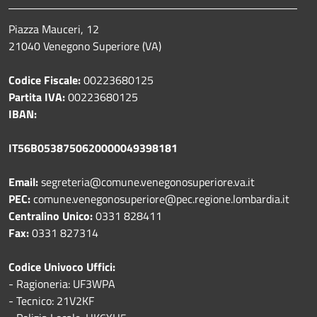
Piazza Mauceri, 12
21040 Venegono Superiore (VA)
Codice Fiscale:
00223680125
Partita IVA:
00223680125
IBAN:
IT56B0538750620000049398181
Email:
segreteria@comune.venegonosuperiore.va.it
PEC:
comune.venegonosuperiore@pec.regione.lombardia.it
Centralino Unico:
0331 828411
Fax:
0331 827314
Codice Univoco Uffici:
- Ragioneria: UF3WPA
- Tecnico: 21V2KF