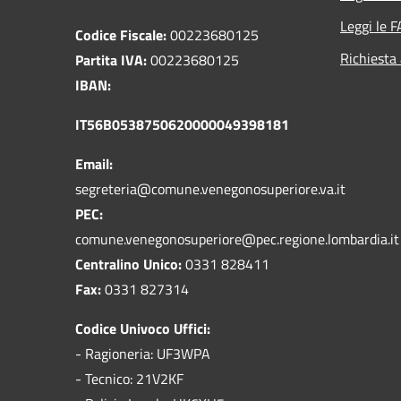
Leggi le 
Codice Fiscale:
00223680125
Richiesta
Partita IVA:
00223680125
IBAN:
IT56B0538750620000049398181
Email:
segreteria@comune.venegonosuperiore.va.it
PEC:
comune.venegonosuperiore@pec.regione.lombardia.it
Centralino Unico:
0331 828411
Fax:
0331 827314
Codice Univoco Uffici:
- Ragioneria: UF3WPA
- Tecnico: 21V2KF