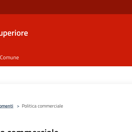
uperiore
il Comune
omenti
>
Politica commerciale