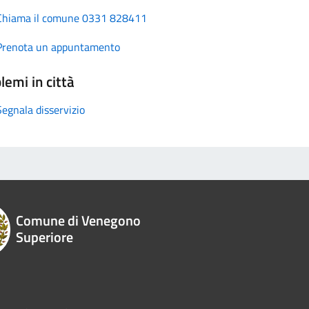
Chiama il comune 0331 828411
Prenota un appuntamento
lemi in città
Segnala disservizio
Comune di Venegono
Superiore