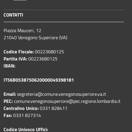
CONTATTI
Piazza Mauceri, 12
21040 Venegono Superiore (VA)
Codice Fiscale:
00223680125
Partita IVA:
00223680125
IBAN:
IT56B0538750620000049398181
Email:
segreteria@comune.venegonosuperiore.va.it
PEC:
comune.venegonosuperiore@pec.regione.lombardia.it
Centralino Unico:
0331 828411
Fax:
0331 827314
Codice Univoco Uffici: