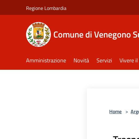
Salta al contenuto principale
Regione Lombardia
Comune di Venegono S
Amministrazione
Novità
Servizi
Vivere 
Home
>
Arg