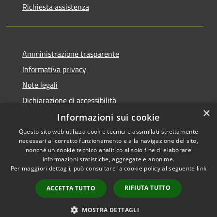
Richiesta assistenza
Amministrazione trasparente
Informativa privacy
Note legali
Dichiarazione di accessibilità
×
Informazioni sui cookie
Questo sito web utilizza cookie tecnici e assimilati strettamente
necessari al corretto funzionamento e alla navigazione del sito,
RSS
Copyright © 2026 • Comune di
nonché un cookie tecnico analitico al solo fine di elaborare
Accessibilità
informazioni statistiche, aggregate e anonime.
Venegono Superiore • Powered
Per maggiori dettagli, può consultare la cookie policy al seguente
link
Privacy
Municipium
Accesso
by
•
Cookie
redazione
RIFIUTA TUTTO
ACCETTA TUTTO
Mappa del sito
Intranet
MOSTRA DETTAGLI