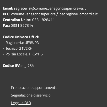
Email:
segreteria@comune.venegonosuperiore.va.it
PEC:
comune.venegonosuperiore@pec.regione.lombardia.it
Centralino Unico:
0331 828411
Fax:
0331 827314
Codice Univoco Uffici:
- Ragioneria: UF3WPA
- Tecnico: 21V2KF
- Polizia Locale: HK6YH5
Codice IPA:
c_l734
Prenotazione appuntamento
Segnalazione disservizio
Leggi le FAQ