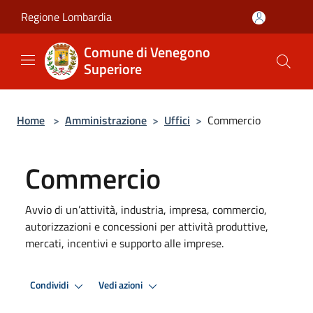
Salta al contenuto principale
Regione Lombardia
Comune di Venegono
Superiore
Home
>
Amministrazione
>
Uffici
>
Commercio
Commercio
Avvio di un’attività, industria, impresa, commercio,
autorizzazioni e concessioni per attività produttive,
mercati, incentivi e supporto alle imprese.
Condividi
Vedi azioni