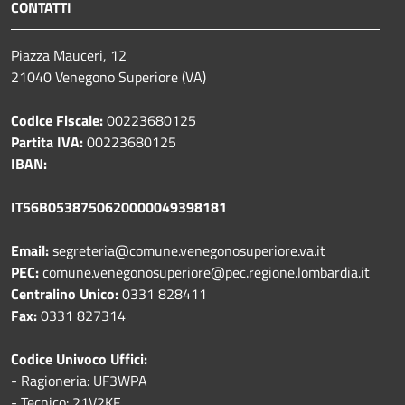
CONTATTI
Piazza Mauceri, 12
21040 Venegono Superiore (VA)
Codice Fiscale:
00223680125
Partita IVA:
00223680125
IBAN:
IT56B0538750620000049398181
Email:
segreteria@comune.venegonosuperiore.va.it
PEC:
comune.venegonosuperiore@pec.regione.lombardia.it
Centralino Unico:
0331 828411
Fax:
0331 827314
Codice Univoco Uffici:
- Ragioneria: UF3WPA
- Tecnico: 21V2KF