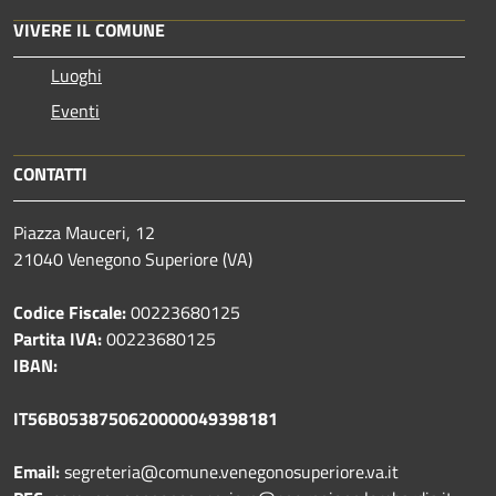
VIVERE IL COMUNE
Luoghi
Eventi
CONTATTI
Piazza Mauceri, 12
21040 Venegono Superiore (VA)
Codice Fiscale:
00223680125
Partita IVA:
00223680125
IBAN:
IT56B0538750620000049398181
Email:
segreteria@comune.venegonosuperiore.va.it