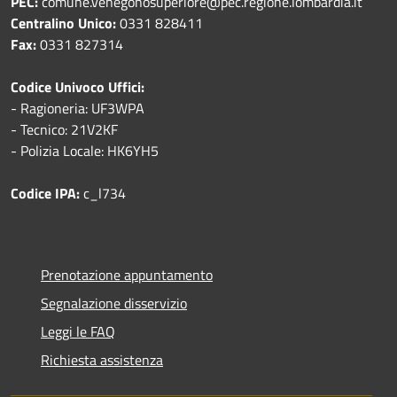
PEC:
comune.venegonosuperiore@pec.regione.lombardia.it
Centralino Unico:
0331 828411
Fax:
0331 827314
Codice Univoco Uffici:
- Ragioneria: UF3WPA
- Tecnico: 21V2KF
- Polizia Locale: HK6YH5
Codice IPA:
c_l734
Prenotazione appuntamento
Segnalazione disservizio
Leggi le FAQ
Richiesta assistenza