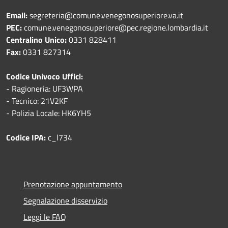
Email:
segreteria@comune.venegonosuperiore.va.it
PEC:
comune.venegonosuperiore@pec.regione.lombardia.it
Centralino Unico:
0331 828411
Fax:
0331 827314
Codice Univoco Uffici:
- Ragioneria: UF3WPA
- Tecnico: 21V2KF
- Polizia Locale: HK6YH5
Codice IPA:
c_l734
Prenotazione appuntamento
Segnalazione disservizio
Leggi le FAQ