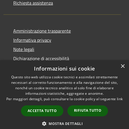
Richiesta assistenza
Amministrazione trasparente
Informativa privacy
Note legali
Dichiarazione di accessibilità
×
Informazioni sui cookie
Questo sito web utilizza cookie tecnici e assimilati strettamente
necessari al corretto funzionamento e alla navigazione del sito,
RSS
Copyright © 2026 • Comune di
nonché un cookie tecnico analitico al solo fine di elaborare
informazioni statistiche, aggregate e anonime.
Accessibilità
Venegono Superiore • Powered
Per maggiori dettagli, può consultare la cookie policy al seguente
link
Privacy
Municipium
Accesso
by
•
Cookie
redazione
RIFIUTA TUTTO
ACCETTA TUTTO
Mappa del sito
Intranet
MOSTRA DETTAGLI