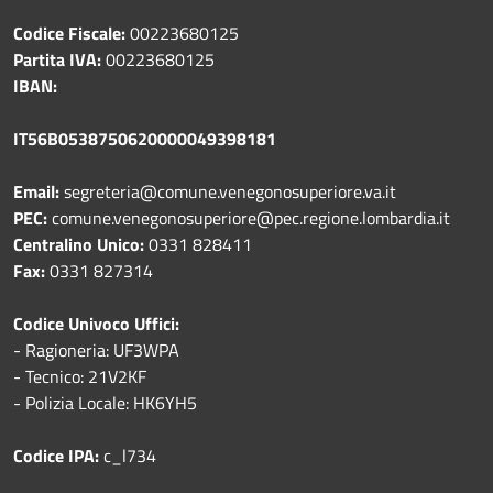
Codice Fiscale:
00223680125
Partita IVA:
00223680125
IBAN:
IT56B0538750620000049398181
Email:
segreteria@comune.venegonosuperiore.va.it
PEC:
comune.venegonosuperiore@pec.regione.lombardia.it
Centralino Unico:
0331 828411
Fax:
0331 827314
Codice Univoco Uffici:
- Ragioneria: UF3WPA
- Tecnico: 21V2KF
- Polizia Locale: HK6YH5
Codice IPA:
c_l734