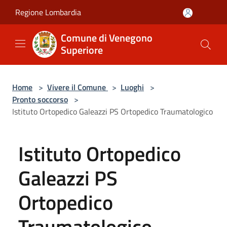
Salta al contenuto principale
Regione Lombardia
Comune di Venegono
Superiore
Home
>
Vivere il Comune
>
Luoghi
>
Pronto soccorso
>
Istituto Ortopedico Galeazzi PS Ortopedico Traumatologico
Istituto Ortopedico
Galeazzi PS
Ortopedico
Traumatologico