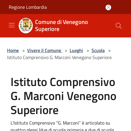
Salta al contenuto principale
Regione Lombardia
Comune di Venegono
Superiore
Home
>
Vivere il Comune
>
Luoghi
>
Scuola
>
Istituto Comprensivo G. Marconi Venegono Superiore
Istituto Comprensivo
G. Marconi Venegono
Superiore
L’Istituto Comprensivo “G. Marconi” è articolato su
quattro plessi (due di scuola primaria e due di scuola