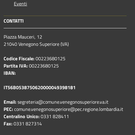
Eventi
CONTATTI
Piazza Mauceri, 12
21040 Venegono Superiore (VA)
Codice Fiscale:
00223680125
Partita IVA:
00223680125
IBAN:
IT56B0538750620000049398181
Email:
segreteria@comune.venegonosuperiore.va.it
PEC:
comune.venegonosuperiore@pec.regione.lombardia.it
Centralino Unico:
0331 828411
Fax:
0331 827314