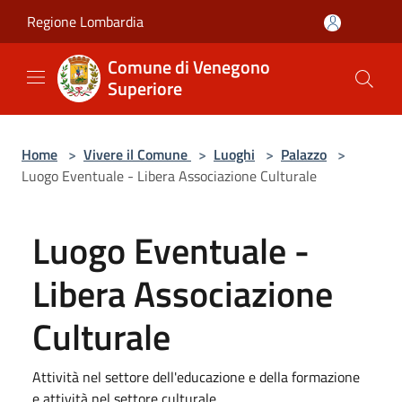
Salta al contenuto principale
Regione Lombardia
Comune di Venegono
Superiore
Home
>
Vivere il Comune
>
Luoghi
>
Palazzo
>
Luogo Eventuale - Libera Associazione Culturale
Luogo Eventuale -
Libera Associazione
Culturale
Attività nel settore dell'educazione e della formazione
e attività nel settore culturale.