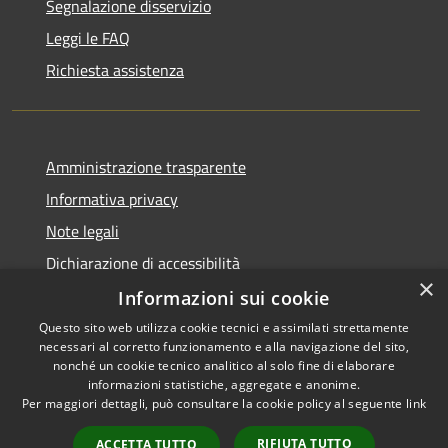
Segnalazione disservizio
Leggi le FAQ
Richiesta assistenza
Amministrazione trasparente
Informativa privacy
Note legali
Dichiarazione di accessibilità
×
Informazioni sui cookie
Questo sito web utilizza cookie tecnici e assimilati strettamente
necessari al corretto funzionamento e alla navigazione del sito,
RSS
Copyright © 2026 • Comune di
nonché un cookie tecnico analitico al solo fine di elaborare
Accessibilità
informazioni statistiche, aggregate e anonime.
Venegono Superiore • Powered
Per maggiori dettagli, può consultare la cookie policy al seguente
link
Privacy
Municipium
Accesso
by
•
Cookie
redazione
RIFIUTA TUTTO
ACCETTA TUTTO