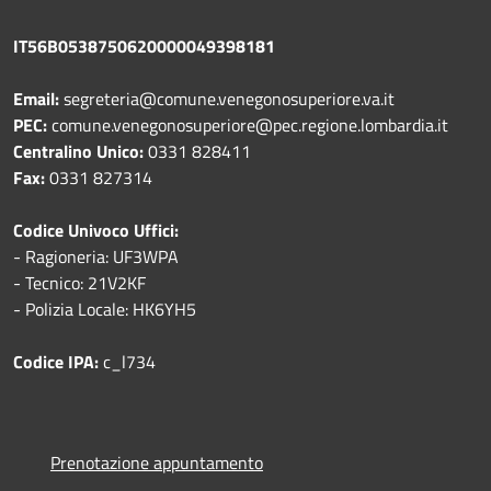
IT56B0538750620000049398181
Email:
segreteria@comune.venegonosuperiore.va.it
PEC:
comune.venegonosuperiore@pec.regione.lombardia.it
Centralino Unico:
0331 828411
Fax:
0331 827314
Codice Univoco Uffici:
- Ragioneria: UF3WPA
- Tecnico: 21V2KF
- Polizia Locale: HK6YH5
Codice IPA:
c_l734
Prenotazione appuntamento