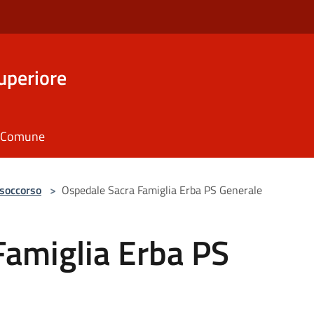
uperiore
il Comune
 soccorso
>
Ospedale Sacra Famiglia Erba PS Generale
Famiglia Erba PS