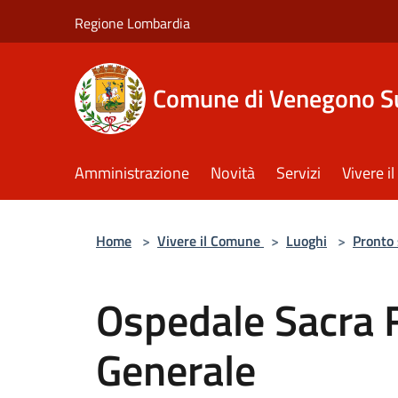
Salta al contenuto principale
Regione Lombardia
Comune di Venegono S
Amministrazione
Novità
Servizi
Vivere 
Home
>
Vivere il Comune
>
Luoghi
>
Pronto
Ospedale Sacra 
Generale