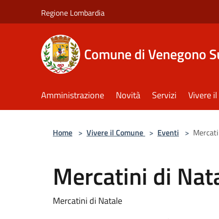
Salta al contenuto principale
Regione Lombardia
Comune di Venegono S
Amministrazione
Novità
Servizi
Vivere 
Home
>
Vivere il Comune
>
Eventi
>
Mercati
Mercatini di Nat
Mercatini di Natale