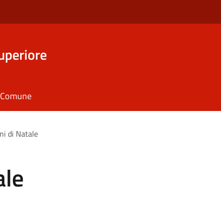
uperiore
il Comune
ni di Natale
ale