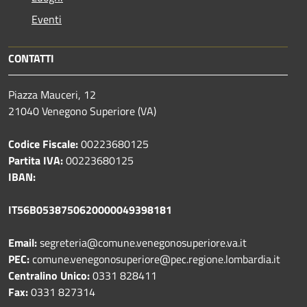
Eventi
CONTATTI
Piazza Mauceri, 12
21040 Venegono Superiore (VA)
Codice Fiscale:
00223680125
Partita IVA:
00223680125
IBAN:
IT56B0538750620000049398181
Email:
segreteria@comune.venegonosuperiore.va.it
PEC:
comune.venegonosuperiore@pec.regione.lombardia.it
Centralino Unico:
0331 828411
Fax:
0331 827314