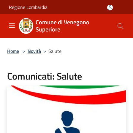
Salta al contenuto principale
Regione Lombardia
Comune di Venegono
Superiore
Home
>
Novità
>
Salute
Comunicati: Salute