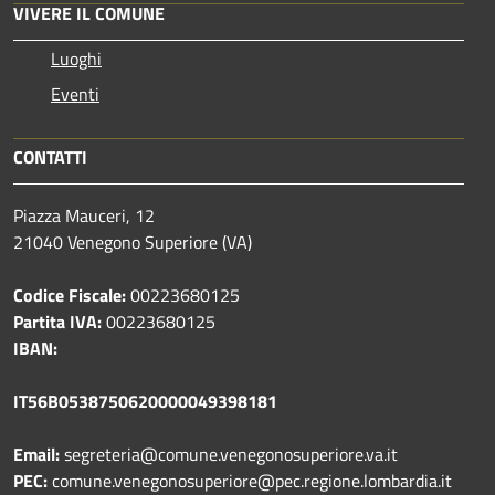
VIVERE IL COMUNE
Luoghi
Eventi
CONTATTI
Piazza Mauceri, 12
21040 Venegono Superiore (VA)
Codice Fiscale:
00223680125
Partita IVA:
00223680125
IBAN:
IT56B0538750620000049398181
Email:
segreteria@comune.venegonosuperiore.va.it
PEC:
comune.venegonosuperiore@pec.regione.lombardia.it