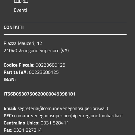
Luoghi
Eventi
CONTATTI
Piazza Mauceri, 12
21040 Venegono Superiore (VA)
Codice Fiscale:
00223680125
Partita IVA:
00223680125
IBAN:
IT56B0538750620000049398181
Email:
segreteria@comune.venegonosuperiore.va.it
PEC:
comune.venegonosuperiore@pec.regione.lombardia.it
Centralino Unico:
0331 828411
Fax:
0331 827314