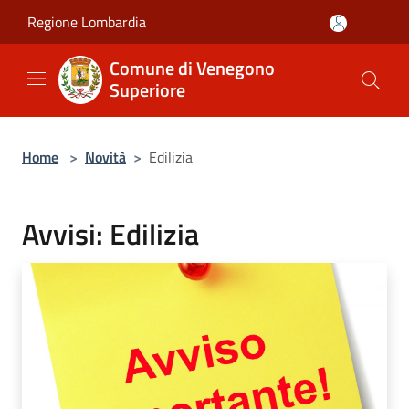
Salta al contenuto principale
Regione Lombardia
Comune di Venegono
Superiore
Home
>
Novità
>
Edilizia
Avvisi: Edilizia